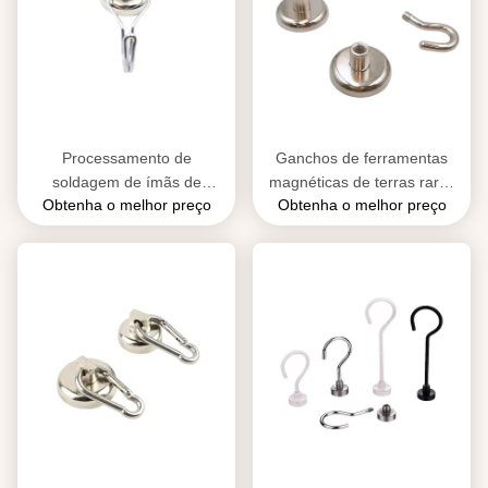
Processamento de
Ganchos de ferramentas
soldagem de ímãs de
magnéticas de terras raras
Obtenha o melhor preço
Obtenha o melhor preço
gancho de neodímio
com revestimento de níquel
permanente personalizado
para porta de metal