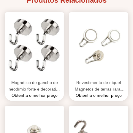
Produtos Relacionados
Magnético de gancho de
Revestimento de níquel
neodímio forte e decorativo
Magnetos de terras raras
Obtenha o melhor preço
Obtenha o melhor preço
industrial
Ganchos Axial Poderoso
para pendurar