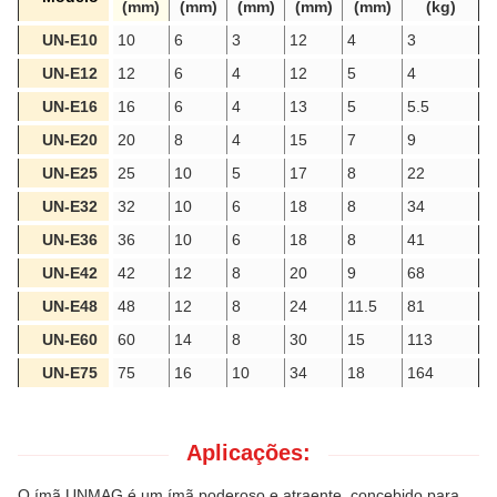
(mm)
(mm)
(mm)
(mm)
(mm)
(kg)
UN-E
1
0
10
6
3
12
4
3
UN-E12
12
6
4
12
5
4
UN-E16
16
6
4
13
5
5.5
UN-E20
20
8
4
15
7
9
UN-E25
25
10
5
17
8
22
UN-E32
32
10
6
18
8
34
UN-E36
36
10
6
18
8
41
UN-E42
42
12
8
20
9
68
UN-E48
48
12
8
24
11.5
81
UN-E60
60
14
8
30
15
113
UN-E75
75
16
10
34
18
164
Aplicações:
O ímã UNMAG é um ímã poderoso e atraente, concebido para