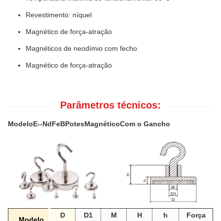
Revestimento: níquel
Magnético de força-atração
Magnéticos de neodímio com fecho
Magnético de força-atração
Parâmetros técnicos:
Modelo
E
--NdFeB
Potes
Magnético
Com o Gancho
D
D1
M
H
h
Força
Modelo