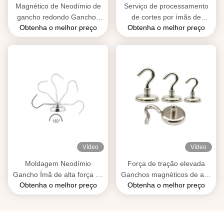
Magnético de Neodímio de
Serviço de processamento
gancho redondo Ganchos
de cortes por ímãs de
Obtenha o melhor preço
Obtenha o melhor preço
magnéticos industriais com
neodímio
aço A2
Vídeo
Vídeo
Moldagem Neodímio
Força de tração elevada
Gancho Ímã de alta força de
Ganchos magnéticos de aço
Obtenha o melhor preço
Obtenha o melhor preço
tração Magnético Ganchos
inoxidável Neodímio
pesados
Tamanho personalizado